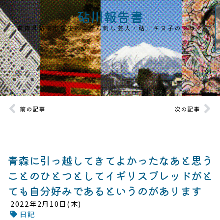
砧川報告書
青森県弘前市在住のこぎん刺し芸人・砧川キヌ子のブログ
前の記事
次の記事
青森に引っ越してきてよかったなあと思う
ことのひとつとしてイギリスブレッドがと
ても自分好みであるというのがあります
2022年2月10日(木)
日記