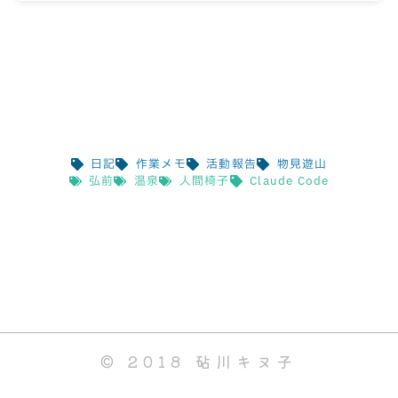
日記
作業メモ
活動報告
物見遊山
弘前
温泉
人間椅子
Claude Code
© 2018 砧川キヌ子