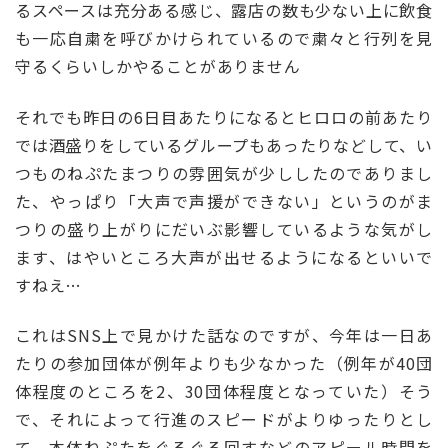
るスペースは充分ある感じ、露店の数も少ない上に飲食
も一応自粛を呼びかけられているので粛々と行列を見
守るくらいしかやることがありません
それでも昨日の6日目あたりになるとヒロロの前あたり
では酒盛りをしているグループもあったりなどして、い
つものねぷたまつりの雰囲気が少ししたのでありまし
た、やっぱり「大声で声援ができない」というのがま
つりの盛り上がりにだいぶ影響しているような気がし
ます、はやいところ大声が出せるようになるといいで
すねえ…
これはSNS上で見かけた話なのですが、今年は一日あ
たりの参加団体が例年よりも少なかった（例年が40団
体程度のところを2、30団体程度となっていた）そう
で、それによって行進のスピードがよりゆったりとし
て、本体ねぷたをぐるぐる回すなどのアピール時間を