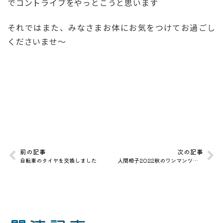
でコントライブをやっとこうと思います
それではまた、みなさまお体にお気をつけてお過ごし
くださいませ～
前の記事
次の記事
自転車のタイヤを交換しました
人間椅子2022秋のワンマンツアー 〜闇に蠢く〜 @青森Quarter 覚書