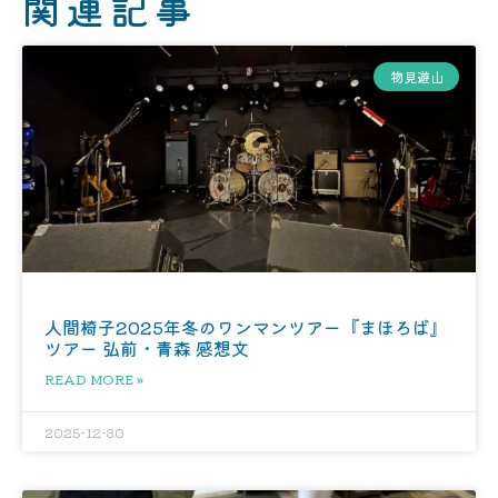
関連記事
物見遊山
人間椅子2025年冬のワンマンツアー『まほろば』
ツアー 弘前・青森 感想文
READ MORE »
2025-12-30