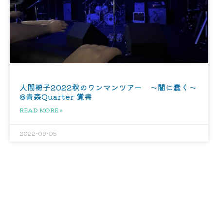
人間椅子2022秋のワンマンツアー 〜闇に蠢く〜
@青森Quarter 覚書
READ MORE »
2022-09-05