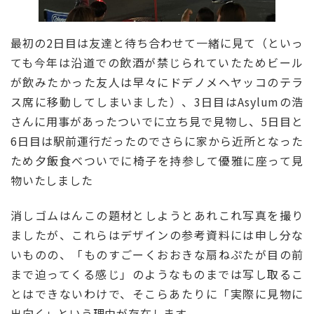
最初の2日目は友達と待ち合わせて一緒に見て（といっ
ても今年は沿道での飲酒が禁じられていたためビール
が飲みたかった友人は早々にドデノメヘヤッコのテラ
ス席に移動してしまいました）、3日目はAsylumの浩
さんに用事があったついでに立ち見で見物し、5日目と
6日目は駅前運行だったのでさらに家から近所となった
ため夕飯食べついでに椅子を持参して優雅に座って見
物いたしました
消しゴムはんこの題材としようとあれこれ写真を撮り
ましたが、これらはデザインの参考資料には申し分な
いものの、「ものすごーくおおきな扇ねぷたが目の前
まで迫ってくる感じ」のようなものまでは写し取るこ
とはできないわけで、そこらあたりに「実際に見物に
出向く」という理由が存在します