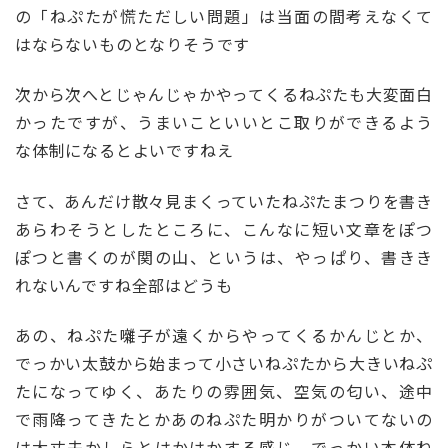
の「ねぷたが慌ただしい問題」は当面の間考えなくて
はならないものとなりそうです
次から次へとじゃんじゃかやってくるねぷたも大変面白
かったですが、うまいこといいとこ取りができるよう
な体制になるとよいですねえ
さて、あんだけ散々見まくっていたねぷたまつりを書き
あらわそうとしたところに、こんなに短い文章をぽつ
ぽつと書くのが関の山、というは、やっぱり、書きき
れないんですね全部はどうも
あの、ねぷた囃子が遠くからやってくるかんじとか、
でっかい太鼓から始まって小さいねぷたから大きいねぷ
たになってゆく、あたりの雰囲気、空気の匂い、途中
で雨降ってきたとかあのねぷた明かりがついてないの
は大丈夫かしらとはかはかする感じ、でっかい本体ね