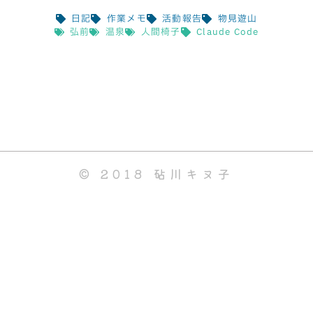
日記
作業メモ
活動報告
物見遊山
弘前
温泉
人間椅子
Claude Code
© 2018 砧川キヌ子