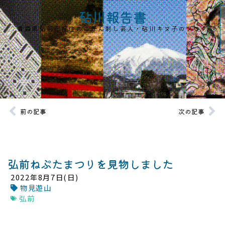
砧川報告書
青森県弘前市在住のこぎん刺し芸人・砧川キヌ子のブログ
前の記事
次の記事
弘前ねぷたまつりを見物しました
2022年8月7日(日)
物見遊山
弘前