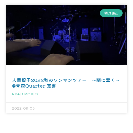
物見遊山
人間椅子2022秋のワンマンツアー 〜闇に蠢く〜
@青森Quarter 覚書
READ MORE »
2022-09-05