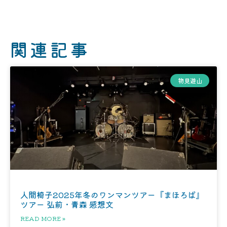
関連記事
物見遊山
人間椅子2025年冬のワンマンツアー『まほろば』
ツアー 弘前・青森 感想文
READ MORE »