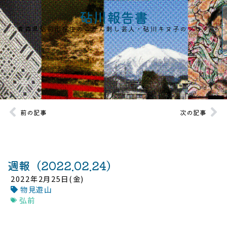
砧川報告書
青森県弘前市在住のこぎん刺し芸人・砧川キヌ子のブログ
前の記事
次の記事
週報（2022.02.24）
2022年2月25日(金)
物見遊山
弘前