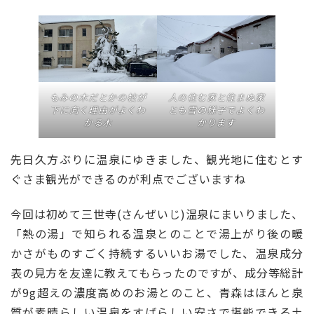
もみの木だとかの枝が
人の住む家と住まぬ家
下に向く理由がよくわ
とも雪の様子でよくわ
かる木
かります
先日久方ぶりに温泉にゆきました、観光地に住むとす
ぐさま観光ができるのが利点でございますね
今回は初めて三世寺(さんぜいじ)温泉にまいりました、
「熱の湯」で知られる温泉とのことで湯上がり後の暖
かさがものすごく持続するいいお湯でした、温泉成分
表の見方を友達に教えてもらったのですが、成分等総計
が9g超えの濃度高めのお湯とのこと、青森はほんと泉
質が素晴らしい温泉をすばらしい安さで堪能できる土