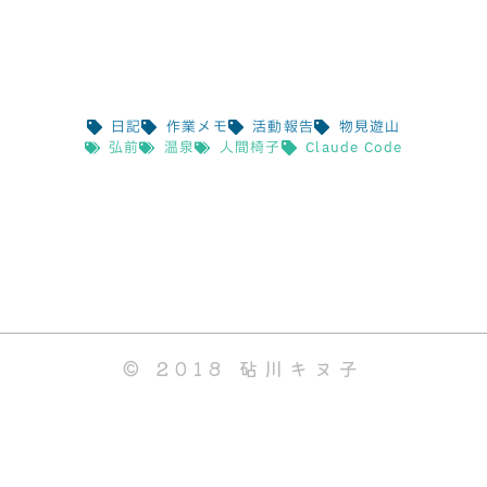
日記
作業メモ
活動報告
物見遊山
弘前
温泉
人間椅子
Claude Code
© 2018 砧川キヌ子