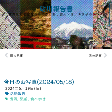
砧川報告書
青森県弘前市在住のこぎん刺し芸人・砧川キヌ子のブログ
前の記事
次の記事
今日のお写真(2024/05/18)
2024年5月19日(日)
活動報告
出演
,
弘前
,
食べ歩き