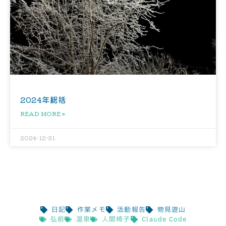
2024年総括
READ MORE »
2024-12-31
日記
作業メモ
活動報告
物見遊山
弘前
温泉
人間椅子
Claude Code