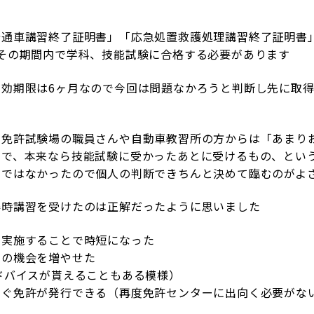
普通車講習終了証明書」「応急処置救護処理講習終了証明書
その期間内で学科、技能試験に合格する必要があります
有効期限は6ヶ月なので今回は問題なかろうと判断し先に取
転免許試験場の職員さんや自動車教習所の方からは「あまり
ので、本来なら技能試験に受かったあとに受けるもの、とい
けではなかったので個人の判断できちんと決めて臨むのがよ
得時講習を受けたのは正解だったように思いました
て実施することで時短になった
転の機会を増やせた
ドバイスが貰えることもある模様）
すぐ免許が発行できる（再度免許センターに出向く必要がな