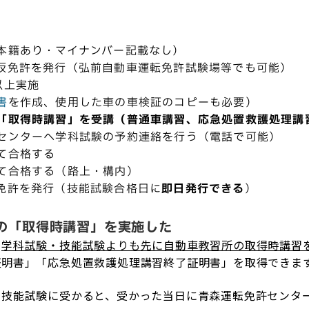
本籍あり・マイナンバー記載なし）
仮免許を発行（弘前自動車運転免許試験場等でも可能）
以上実施
書
を作成、使用した車の車検証のコピーも必要）
「取得時講習」を受講（普通車講習、応急処置救護処理講
センターへ学科試験の予約連絡を行う（電話で可能）
て合格する
て合格する（路上・構内）
免許を発行（技能試験合格日に
即日発行できる
）
の「取得時講習」を実施した
、
学科試験・技能試験よりも先に自動車教習所の取得時講習
証明書」「応急処置救護処理講習終了証明書」を取得できま
で技能試験に受かると、受かった当日に青森運転免許センタ