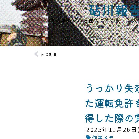
砧川報
青森県弘前市在住のこぎん刺し芸人
前の記事
うっかり失
た運転免許
得した際の覚
2025年11月26日
作業メモ