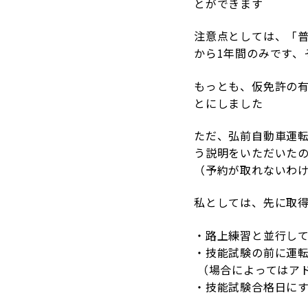
とができます
注意点としては、「
から1年間のみです、
もっとも、仮免許の
とにしました
ただ、弘前自動車運
う説明をいただいた
（予約が取れないわ
私としては、先に取
・路上練習と並行し
・技能試験の前に運
（場合によってはア
・技能試験合格日に