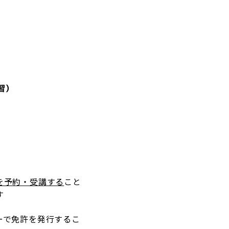
習）
を予約・受講する
こと
す
ーで免許を発行するこ