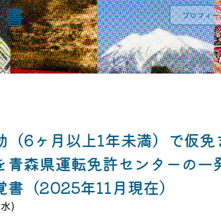
告書
プロフィー
・砧川キヌ子のブログ
効（6ヶ月以上1年未満）で仮免
を青森県運転免許センターの一
書（2025年11月現在）
(水)